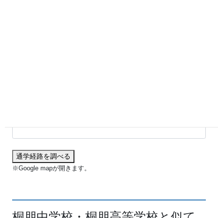
通学経路を調べる
自宅住所や最寄り駅を入力してください
通学経路を調べる
※Google mapが開きます。
桐朋中学校・桐朋高等学校と似て