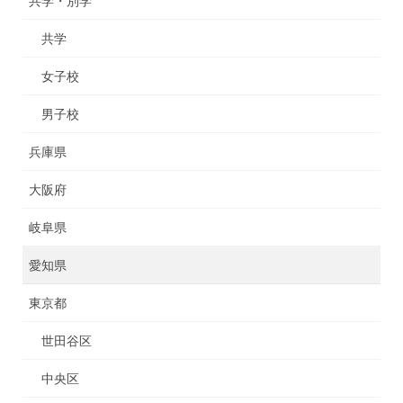
共学・別学
共学
女子校
男子校
兵庫県
大阪府
岐阜県
愛知県
東京都
世田谷区
中央区