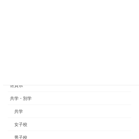
弘学館中学校高等学校
カテゴリー
京都府
佐賀県
共学・別学
共学
女子校
男子校