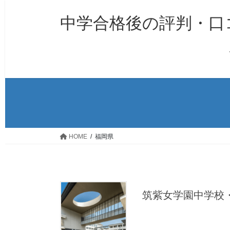
コ
ナ
ン
ビ
中学合格後の評判・口コ
テ
ゲ
ン
ー
ツ
シ
へ
ョ
ス
ン
キ
に
ッ
移
プ
動
HOME
福岡県
筑紫女学園中学校